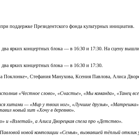
 при поддержке Президентского фонда культурных инициатив.
два ярких концертных блока — в 16:30 и 17:30. На сцену вышли
два ярких концертных блока — в 16:30 и 17:30.
 Поклонке», Стефания Манухова, Ксения Павлова, Алиса Дворе
исполнив «Честное слово», «Счастье», «Мы команда», «Танец в
я хитами — «Мир у твоих ног», «Лучшие друзья», «Матрешка», 
авил новый хит «Хочу в деревню».
» и «Взлетай», а Алиса Дворецкая спела про «Детство».
авловой новой композиции «Семья», вызвавшей тёплый отклик у