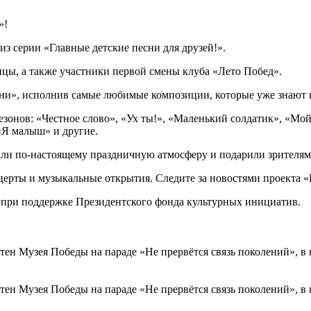
»!
з серии «Главные детские песни для друзей!».
ицы, а также участники первой смены клуба «Лето Побед».
ни», исполнив самые любимые композиции, которые уже знают и
онов: «Честное слово», «Ух ты!», «Маленький солдатик», «Мой 
«Я малыш» и другие.
ли по-настоящему праздничную атмосферу и подарили зрителям 
церты и музыкальные открытия. Следите за новостями проекта «
 при поддержке Президентского фонда культурных инициатив.
тен Музея Победы на параде «Не прервётся связь поколений», в к
стен Музея Победы на параде «Не прервётся связь поколений», в