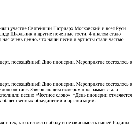
няли участие Святейший Патриарх Московский и всея Руси
ндр Школьник и другие почетные гости. Финалом стало
 нас очень ценно, что наши песни и артисты стали частью
нцерт, посвящённый Дню пионерии. Мероприятие состоялось в
нцерт, посвящённый Дню пионерии. Мероприятие состоялось в
кое долголетие». Завершающим номером программы стало
исполнили песню «Честное слово».
*День пионерии отмечается
ких общественных объединений и организаций.
ть тех, кто отстоял свободу и независимость нашей Родины.