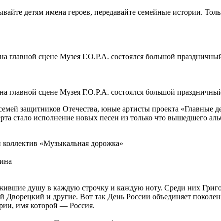
айте детям имена героев, передавайте семейные истории. Тольк
на главной сцене Музея Г.О.Р.А. состоялся большой праздничн
 на главной сцене Музея Г.О.Р.А. состоялся большой празднич
семей защитников Отечества, юные артисты проекта «Главные де
а стало исполнение новых песен из только что вышедшего альб
й коллектив «Музыкальная дорожка»
кина
жившие душу в каждую строчку и каждую ноту. Среди них Григ
 Дворецкий и другие. Вот так День России объединяет поколени
рии, имя которой — Россия.