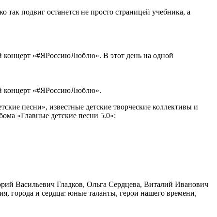
о так подвиг останется не просто страницей учебника, а
ый концерт «#ЯРоссиюЛюблю». В этот день на одной
ный концерт «#ЯРоссиюЛюблю».
тские песни», известные детские творческие коллективы и
ома «Главные детские песни 5.0»:
орий Васильевич Гладков, Ольга Сердцева, Виталий Иванович
я, города и сердца: юные таланты, герои нашего времени,