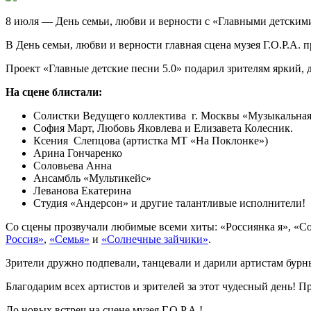
8 июля — День семьи, любви и верности с «Главными детскими
В День семьи, любви и верности главная сцена музея Г.О.Р.А.
Проект «Главные детские песни 5.0» подарил зрителям яркий,
На сцене блистали:
Солистки Ведущего коллектива г. Москвы «Музыкальная
София Март, Любовь Яковлева и Елизавета Колесник.
Ксения Слепцова (артистка МТ «На Поклонке»)
Арина Гончаренко
Соловьева Анна
Ансамбль «Мультикейс»
Леванова Екатерина
Студия «Андерсон» и другие талантливые исполнители!
Со сцены прозвучали любимые всеми хиты: «Россиянка я», «С
Россия»
,
«Семья»
и
«Солнечные зайчики»
.
Зрители дружно подпевали, танцевали и дарили артистам бур
Благодарим всех артистов и зрителей за этот чудесный день!
До новых встреч на сцене музея Г.О.Р.А.!