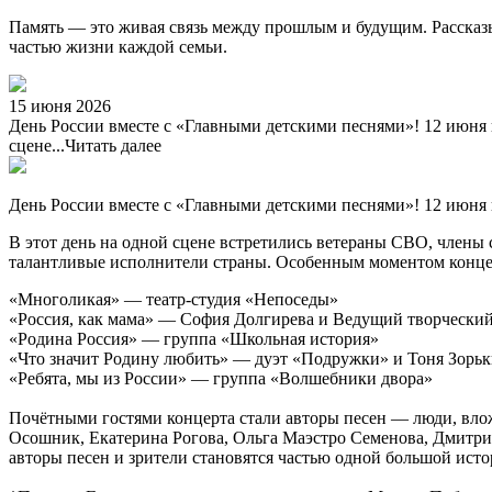
Память — это живая связь между прошлым и будущим. Рассказыв
частью жизни каждой семьи.
15 июня 2026
День России вместе с «Главными детскими песнями»! 12 июня 
сцене...
Читать далее
День России вместе с «Главными детскими песнями»! 12 июня
В этот день на одной сцене встретились ветераны СВО, члены 
талантливые исполнители страны. Особенным моментом концерт
«Многоликая» — театр-студия «Непоседы»
«Россия, как мама» — София Долгирева и Ведущий творчески
«Родина Россия» — группа «Школьная история»
«Что значит Родину любить» — дуэт «Подружки» и Тоня Зорь
«Ребята, мы из России» — группа «Волшебники двора»
Почётными гостями концерта стали авторы песен — люди, вло
Осошник, Екатерина Рогова, Ольга Маэстро Семенова, Дмитрий
авторы песен и зрители становятся частью одной большой исто