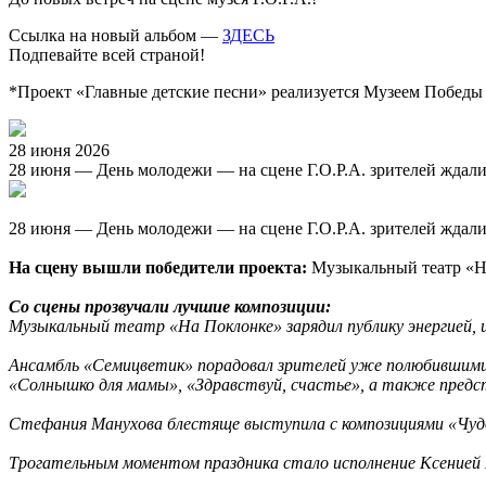
Ссылка на новый альбом —
ЗДЕСЬ
Подпевайте всей страной!
*Проект «Главные детские песни» реализуется Музеем Победы
28 июня 2026
28 июня — День молодежи — на сцене Г.О.Р.А. зрителей ждали 
28 июня — День молодежи — на сцене Г.О.Р.А. зрителей ждали 
На сцену вышли победители проекта:
Музыкальный театр «На
Со сцены прозвучали лучшие композиции:
Музыкальный театр «На Поклонке» зарядил публику энергией, 
Ансамбль «Семицветик» порадовал зрителей уже полюбившимис
«Солнышко для мамы», «Здравствуй, счастье», а также предст
Стефания Манухова блестяще выступила с композициями «Чудо
Трогательным моментом праздника стало исполнение Ксенией П