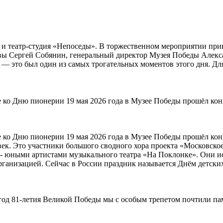
и театр-студия «Непоседы». В торжественном мероприятии при
ы Сергей Собянин, генеральный директор Музея Победы Алекса
— это был один из самых трогательных моментов этого дня. Для
е ко Дню пионерии 19 мая 2026 года в Музее Победы прошёл ко
те ко Дню пионерии
19 мая 2026 года в Музее Победы прошёл ко
овек. Это участники большого сводного хора проекта «Московс
а - юными артистами музыкального театра «На Поклонке». Они 
й организацией. Сейчас в России праздник называется Днём детс
д 81-летия Великой Победы мы с особым трепетом почтили памя