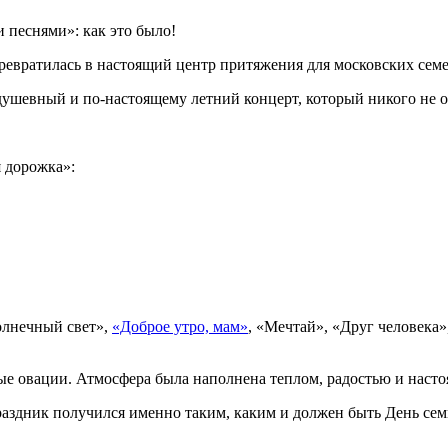
 песнями»: как это было!
 превратилась в настоящий центр притяжения для московских семе
 душевный и по-настоящему летний концерт, который никого не
 дорожка»:
олнечный свет»,
«Доброе утро, мам»
, «Мечтай», «Друг человека
ные овации. Атмосфера была наполнена теплом, радостью и нас
 Праздник получился именно таким, каким и должен быть День с