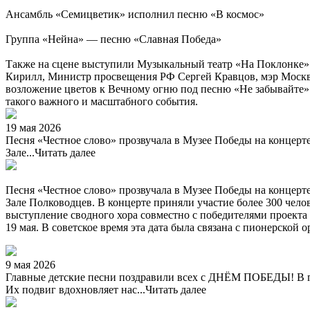
Ансамбль «Семицветик» исполнил песню «В космос»
Группа «Нейна» — песню «Славная Победа»
Также на сцене выступили Музыкальный театр «На Поклонке» 
Кирилл, Министр просвещения РФ Сергей Кравцов, мэр Москв
возложение цветов к Вечному огню под песню «Не забывайте» 
такого важного и масштабного события.
19 мая 2026
Песня «Честное слово» прозвучала в Музее Победы на концерт
Зале...
Читать далее
Песня «Честное слово» прозвучала в Музее Победы на концер
Зале Полководцев. В концерте приняли участие более 300 чел
выступление сводного хора совместно с победителями проект
19 мая. В советское время эта дата была связана с пионерско
9 мая 2026
Главные детские песни поздравили всех с ДНЁМ ПОБЕДЫ! В го
Их подвиг вдохновляет нас...
Читать далее