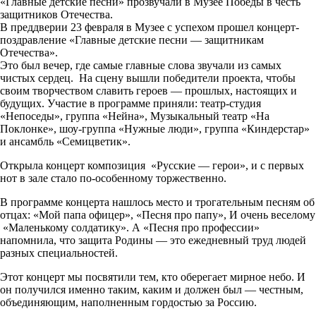
«Главные детские песни» прозвучали в Музее Победы в честь
защитников Отечества.
В преддверии 23 февраля в Музее с успехом прошел концерт-
поздравление «Главные детские песни — защитникам
Отечества».
Это был вечер, где самые главные слова звучали из самых
чистых сердец. На сцену вышли победители проекта, чтобы
своим творчеством славить героев — прошлых, настоящих и
будущих. Участие в программе приняли: театр-студия
«Непоседы», группа «Нейна», Музыкальный театр «На
Поклонке», шоу-группа «Нужные люди», группа «Киндерстар»
и ансамбль «Семицветик».
Открыла концерт композиция «Русские — герои», и с первых
нот в зале стало по-особенному торжественно.
В программе концерта нашлось место и трогательным песням об
отцах: «Мой папа офицер», «Песня про папу», И очень веселому
«Маленькому солдатику». А «Песня про профессии»
напомнила, что защита Родины — это ежедневный труд людей
разных специальностей.
Этот концерт мы посвятили тем, кто оберегает мирное небо. И
он получился именно таким, каким и должен был — честным,
объединяющим, наполненным гордостью за Россию.