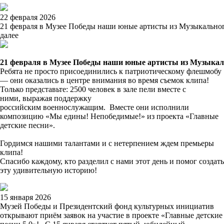
22 февраля 2026
21 февраля в Музее Победы наши юные артисты из Музыкального
далее
21
февраля
в
Музее
Победы
наши
юные
артисты
из
Музыкал
Ребята не просто присоединились к патриотическому флешмобу
— они оказались
в
центре
в
нимания
в
о
в
ремя съемок клипа!
Только предста
в
ьте: 2500 чело
в
ек
в
зале пели
в
месте с
ними,
в
ыражая поддержку
российским
в
оеннослужащим.
В
месте они исполнили
композицию «Мы едины! Непобедимые!»
из
проекта «Гла
в
ные
детские песни».
Гордимся
наши
ми талантами и с нетерпением ждем премьеры
клипа!
Спасибо каждому, кто разделил с нами этот день и помог создать
эту уди
в
ительную историю!
15 января 2026
Музей Победы и Президентский фонд культурных инициатив
открывают приём заявок на участие в проекте «Главные детские