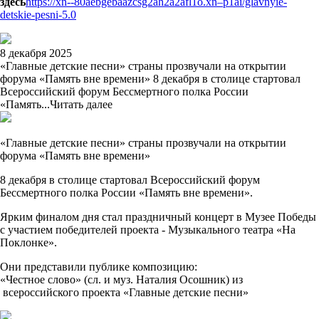
здесь
https://xn--80aebgebaazcsg2ah2a2afl1o.xn–p1ai/glavnyie-
detskie-pesni-5.0
8 декабря 2025
«Главные детские песни» страны прозвучали на открытии
форума «Память вне времени» 8 декабря в столице стартовал
Всероссийский форум Бессмертного полка России
«Память...
Читать далее
«Главные детские песни» страны прозвучали на открытии
форума «Память вне времени»
8 декабря в столице стартовал Всероссийский форум
Бессмертного полка России «Память вне времени».
Ярким финалом дня стал праздничный концерт в Музее Победы
с участием победителей проекта - Музыкального театра «На
Поклонке».
Они представили публике композицию:
«Честное слово» (сл. и муз. Наталия Осошник) из
всероссийского проекта «Главные детские песни»